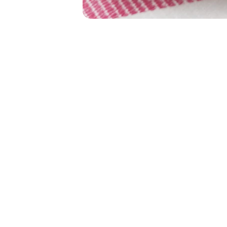
Authenticité
Reconnectez-vous avec vos célébrités 
préférées ici.