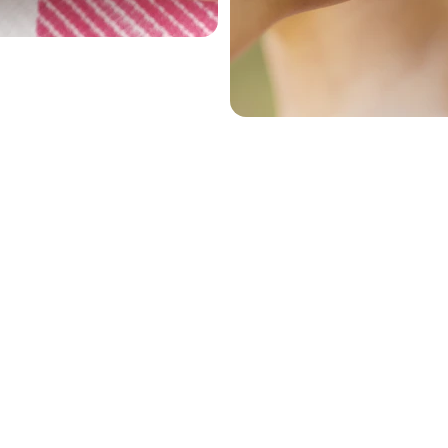
ÉVASION
+243 851 017 761
contact@2guiz.com